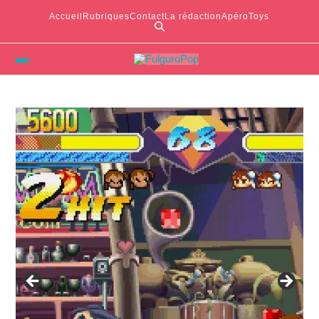
Accueil
Rubriques
Contact
La rédaction
ApéroToys