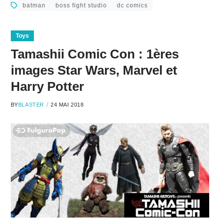
batman
boss fight studio
dc comics
Toys
Tamashii Comic Con : 1ères
images Star Wars, Marvel et
Harry Potter
BY
BLASTER
24 MAI 2018