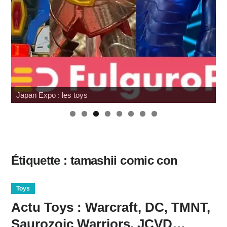
Hasbro : Marvel Legends Avengers Doomsday
Étiquette :
tamashii comic con
Toys
Actu Toys : Warcraft, DC, TMNT,
Saurozoic Warriors, JCVD…