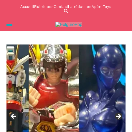
Accueil
Rubriques
Contact
La rédaction
ApéroToys