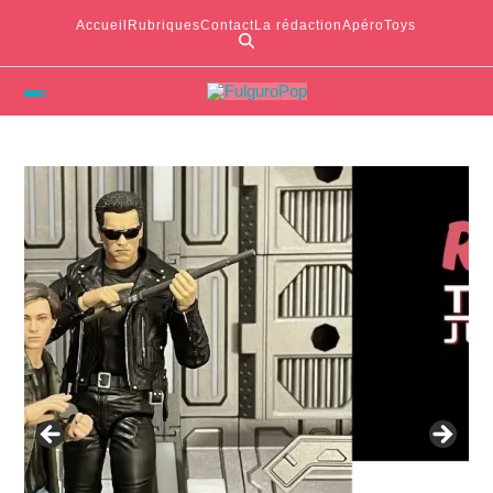
Accueil
Rubriques
Contact
La rédaction
ApéroToys