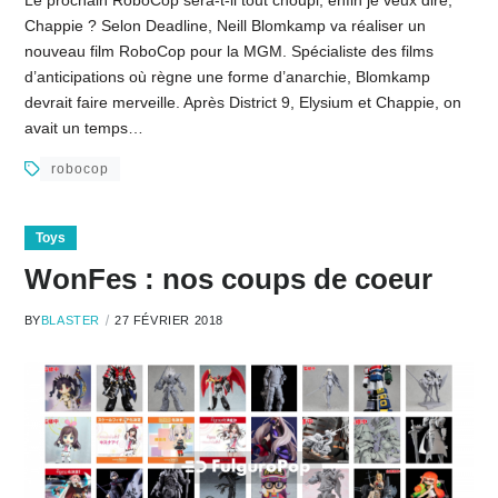
Le prochain RoboCop sera-t-il tout choupi, enfin je veux dire,
Chappie ? Selon Deadline, Neill Blomkamp va réaliser un
nouveau film RoboCop pour la MGM. Spécialiste des films
d’anticipations où règne une forme d’anarchie, Blomkamp
devrait faire merveille. Après District 9, Elysium et Chappie, on
avait un temps…
robocop
Toys
WonFes : nos coups de coeur
BY
BLASTER
27 FÉVRIER 2018