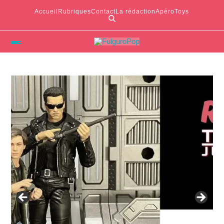
Accueil
Rubriques
Contact
La rédaction
ApéroToys