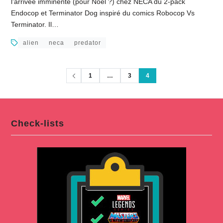
l’arrivée imminente (pour Noël ?) chez NECA du 2-pack
Endocop et Terminator Dog inspiré du comics Robocop Vs
Terminator. Il…
alien
neca
predator
1
…
3
4
Check-lists