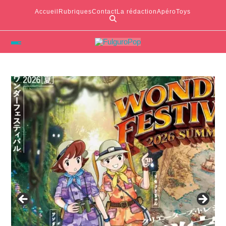
Accueil
Rubriques
Contact
La rédaction
ApéroToys