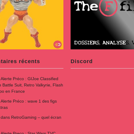
aires récents
Discord
s
Alerte Préco : GIJoe Classified
attle Suit, Retro Valkyrie, Flash
spo en France
s
Alerte Préco : wave 1 des figs
tras
dans
RetroGaming – quel écran
s
Alerte Preco : Star Wars TVC