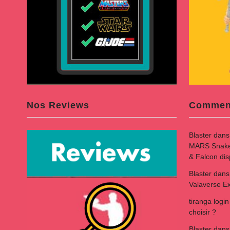
Nos Reviews
Comment
Blaster
dan
MARS Snake B
& Falcon di
Blaster
dan
Valaverse Ex
tiranga login
choisir ?
Blaster
dan