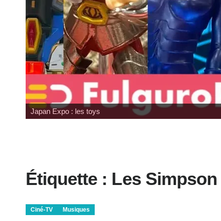
Wonfest : les indépendant
Étiquette :
Les Simpson
Ciné-TV
Musiques