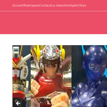
Accueil
Rubriques
Contact
La rédaction
ApéroToys