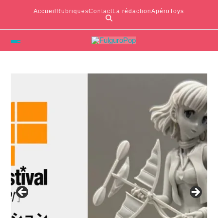
Accueil
Rubriques
Contact
La rédaction
ApéroToys