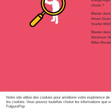
tiranga login
choisir ?
Blaster
dan
Amani Guard
Scarlet Witc
Blaster
dan
Maximum Ser
Miles Moral
Notre site utilise des cookies pour améliorer votre expérience de n
les cookies. Vous pouvez toutefois choisir les informations que v
Copyright © 2026
FulguroPop