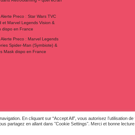
dans
RetroGaming – quel écran
s
Alerte Preco : Star Wars TVC
 et Marvel Legends Vision &
h dispo en France
s
Alerte Preco : Marvel Legends
ies Spider-Man (Symbiote) &
es Mask dispo en France
avigation. En cliquant sur “Accept All”, vous autorisez l'utilisation de
ous partagez en allant dans "Cookie Settings". Merci et bonne lecture