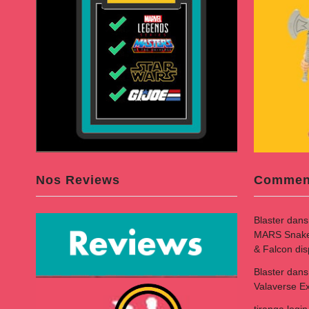
Nos Reviews
Comment
Blaster
dan
MARS Snake B
& Falcon di
Blaster
dan
Valaverse Ex