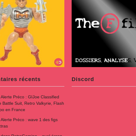
aires récents
Discord
s
Alerte Préco : GIJoe Classified
attle Suit, Retro Valkyrie, Flash
spo en France
s
Alerte Préco : wave 1 des figs
tras