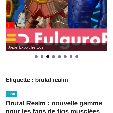
Japan Expo : les toys
Étiquette :
brutal realm
Toys
Brutal Realm : nouvelle gamme
pour les fans de figs musclées