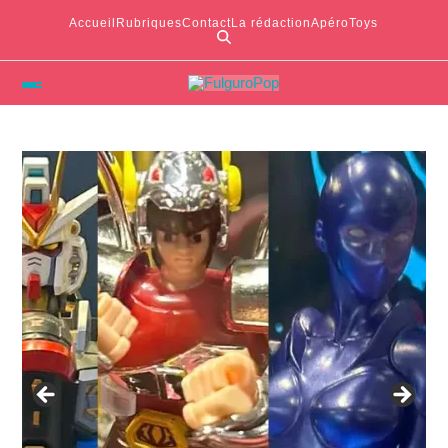
Accueil
Rubriques
Contact
La rédaction
ApéroToys