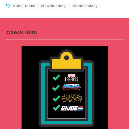
brutal realm
crowdfunding
heroic fantasy
Check-lists