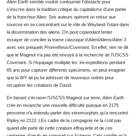
Alien Earth
semble vouloir contourner l’obstacle pour
s’inscrire dans la tradition critique du capitalisme d’une partie
de la franchise Alien. Ses auteurs opèrent un retour aux
sources en se concentrant sur le rôle de Weyland-Yutani dans
la dissémination des aliens. On peut cependant tenter
essayer de concilier la trame classique d’
Alien
/
Aliens
/
Alien 3
avec ses prequels
Prometheus
/
Covenant
. En effet, rien ne dit
que le Maginot n’a pas été envoyé à la recherche de l’USCSS
Covenant. Si l’équipage multiplie les :ini-expéditions pendant
65 ans pour capturer différents spécimens, on peut imaginer
que la WY ait pu lui adresser de nouveaux ordres pour
récupérer les créations de David.
En faisant s’écraser l’USCSS Maginot sur terre,
Alien Earth
crée en revanche une nouvelle difficulté puisque en 2179
personne n’a entendu parler des xénomorphes qu’a rencontré
Ripley en 2122. LEs cadre de la compagnie ne la croit pas
quand elle parle de cette créature effrayante et de ces
centaines d’oeufs en sommeil sur Acheron. Cela signifie qu’à