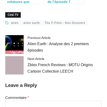
créatures que
de l’épisode 7
s’arrachent Weyland-
« Emergence »
Yutani & Prodidy
Ciné-TV
alien
alien earth
The F-Files - Nos Dossiers
Previous Article
Alien Earth : Analyse des 2 premiers
épisodes
Next Article
Zblex French Reviews : MOTU Origins
Cartoon Collection LEECH
Leave a Reply
Commentaire
*