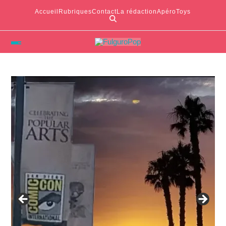
Accueil
Rubriques
Contact
La rédaction
ApéroToys