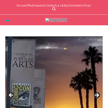
Accueil
Rubriques
Contact
La rédaction
ApéroToys