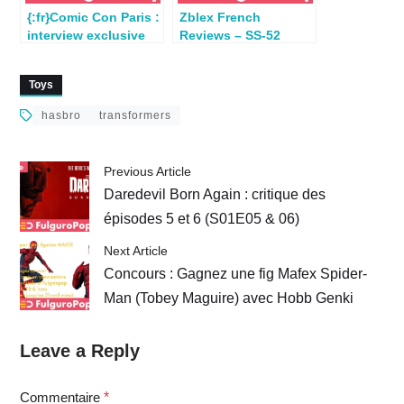
{:fr}Comic Con Paris :
Zblex French
interview exclusive
Reviews – SS-52
de l’équipe Hasbro
Chromia – Arcee –
US{:}{:en}Hasbro
Elita-1
Toys
team at Paris Comic
Con : exclusive
hasbro
transformers
interview{:}
Previous Article
Daredevil Born Again : critique des
épisodes 5 et 6 (S01E05 & 06)
Next Article
Concours : Gagnez une fig Mafex Spider-
Man (Tobey Maguire) avec Hobb Genki
Leave a Reply
Commentaire
*