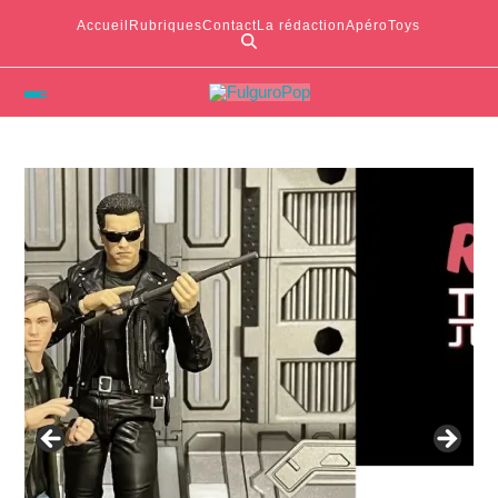
Accueil
Rubriques
Contact
La rédaction
ApéroToys