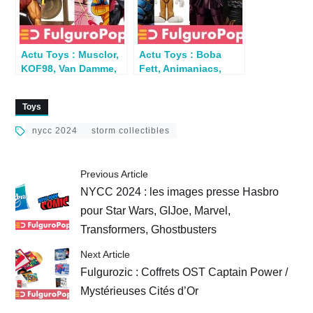
Actu Toys : Musclor,
Actu Toys : Boba
KOF98, Van Damme,
Fett, Animaniacs,
Toony Terrors,
Darkseid, Tekken
Predator
Toys
nycc 2024
storm collectibles
Previous Article
NYCC 2024 : les images presse Hasbro
pour Star Wars, GIJoe, Marvel,
Transformers, Ghostbusters
Next Article
Fulgurozic : Coffrets OST Captain Power /
Mystérieuses Cités d’Or