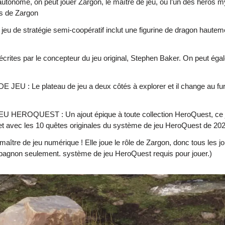
, on peut jouer Zargon, le maître de jeu, ou l’un des héros myt
es de Zargon
ratégie semi-coopératif inclut une figurine de dragon hautement d
tes par le concepteur du jeu original, Stephen Baker. On peut égale
e plateau de jeu a deux côtés à explorer et il change au fur et
EST : Un ajout épique à toute collection HeroQuest, ce jeu de
et avec les 10 quêtes originales du système de jeu HeroQuest de 20
e de jeu numérique ! Elle joue le rôle de Zargon, donc tous les jo
ompagnon seulement. système de jeu HeroQuest requis pour jouer.)