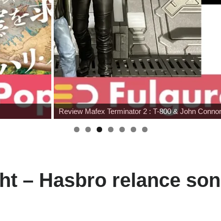
G.I. Joe : SNAKE Armor à prix cassé chez Amaz
ht – Hasbro relance son