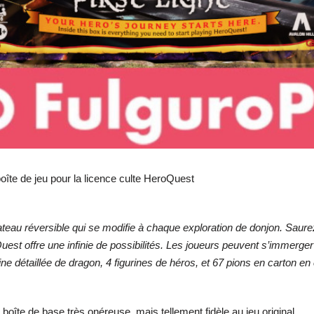
îte de jeu pour la licence culte HeroQuest
teau réversible qui se modifie à chaque exploration de donjon. Saure
Quest offre une infinie de possibilités. Les joueurs peuvent s’immerger
e détaillée de dragon, 4 figurines de héros, et 67 pions en carton en
 boîte de base très onéreuse, mais tellement fidèle au jeu original.