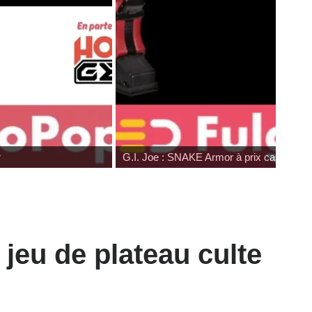
on
Japan Expo : les toys
 jeu de plateau culte