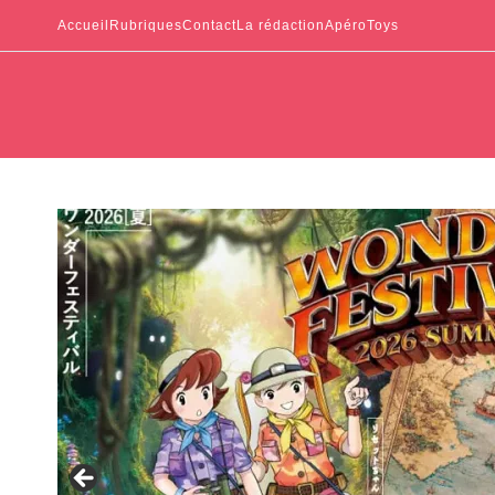
Accueil
Rubriques
Contact
La rédaction
ApéroToys