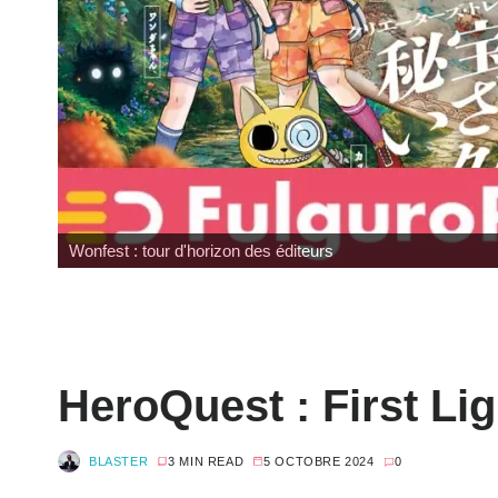
Review Mafex Terminator 2 : T-800 & John Connor
HeroQuest : First Lig
BLASTER
3 MIN READ
5 OCTOBRE 2024
0