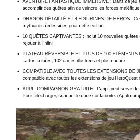
AVENTURE FANTASTIQUE IMMERSIVE : Dans ce jeu autonome
accomplir des quêtes afin de vaincre les forces maléfiqu
DRAGON DÉTAILLÉ ET 4 FIGURINES DE HÉROS : Ce jeu de st
mythiques redessinés pour cette édition
10 QUÊTES CAPTIVANTES : Inclut 10 nouvelles quêtes écri
rejouer à l’infini
PLATEAU RÉVERSIBLE ET PLUS DE 100 ÉLÉMENTS DE JEU : L
carton colorés, 102 cartes illustrées et plus encore
COMPATIBLE AVEC TOUTES LES EXTENSIONS DE JEU HEROQU
compatible avec toutes les extensions de jeu HeroQuest 
APPLI COMPAGNON GRATUITE : L’appli peut servir de maîtr
Pour télécharger, scanner le code sur la boîte. (Appli c