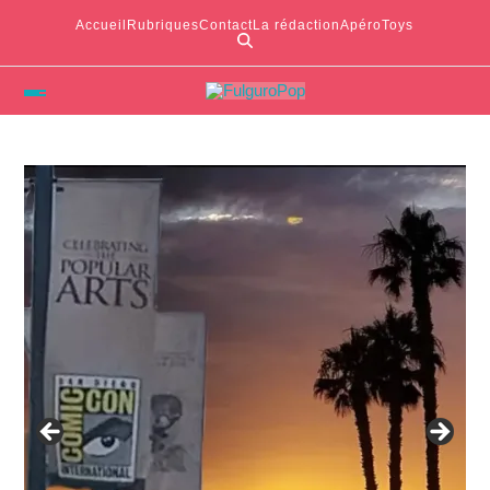
Accueil
Rubriques
Contact
La rédaction
ApéroToys