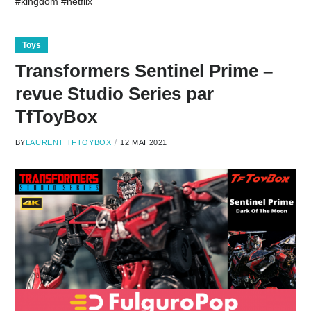
#kingdom #netflix
Toys
Transformers Sentinel Prime –
revue Studio Series par
TfToyBox
BY
LAURENT TFTOYBOX
12 MAI 2021