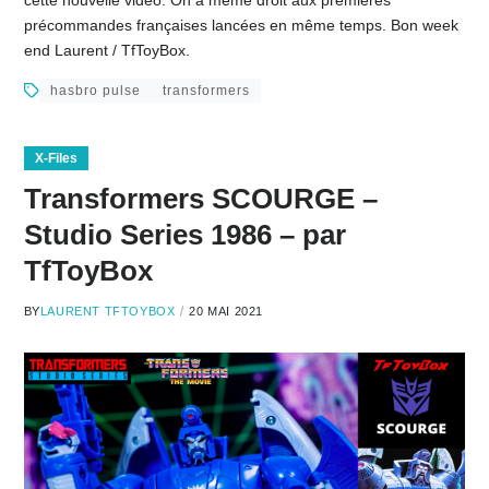
cette nouvelle video. On a même droit aux premières
précommandes françaises lancées en même temps. Bon week
end Laurent / TfToyBox.
hasbro pulse
transformers
X-Files
Transformers SCOURGE –
Studio Series 1986 – par
TfToyBox
BY
LAURENT TFTOYBOX
20 MAI 2021