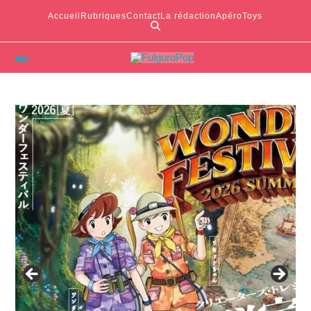
Accueil
Rubriques
Contact
La rédaction
ApéroToys