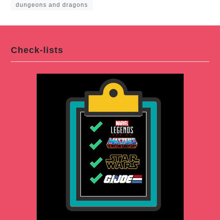
dungeons and dragons
Check-lists