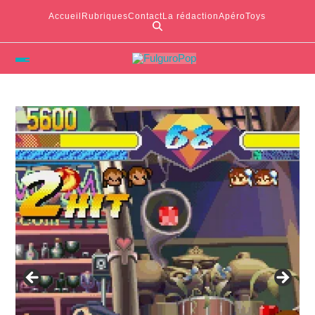
Accueil
Rubriques
Contact
La rédaction
ApéroToys